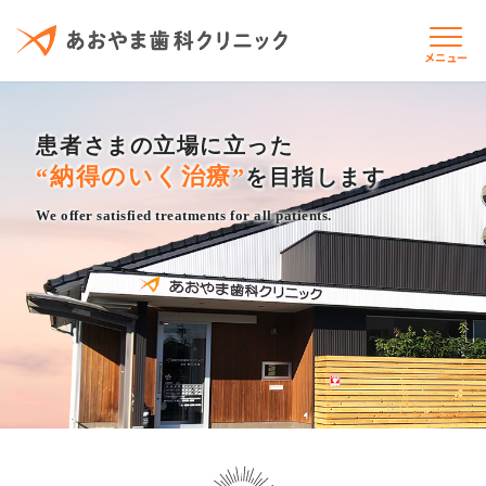
メニュー
当院について
患者さまの立場に立った
“納得のいく治療”
を目指します
診療案内
We offer satisfied treatments for all patients.
はじめての方へ
お知らせ
交通アクセス
保険医療機関における書面掲示