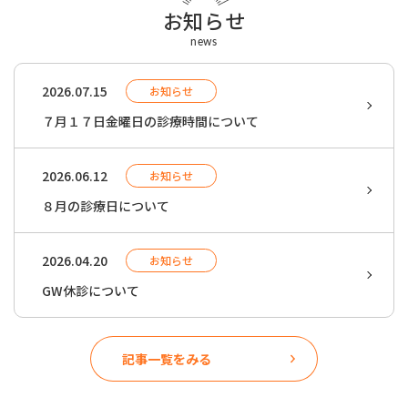
プライバシーポリシー
お知らせ
news
予約のお電話はこちらから
2026.07.15
お知らせ
058-259-6160
（
）
平日：9:30-18:30
tel.
土曜：9:30-17:30
７月１７日金曜日の診療時間について
※必ずお電話でご予約下さい。
2026.06.12
お知らせ
８月の診療日について
2026.04.20
お知らせ
GW休診について
記事一覧をみる