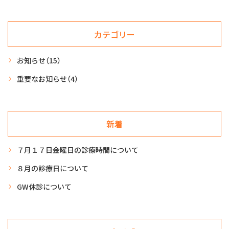
プライバシーポリシー
カテゴリー
予約のお電話はこちらから
058-259-6160
（
）
平日：9:30-18:30
お知らせ
（15）
tel.
土曜：9:30-17:30
重要なお知らせ
（4）
※必ずお電話でご予約下さい。
新着
７月１７日金曜日の診療時間について
８月の診療日について
GW休診について